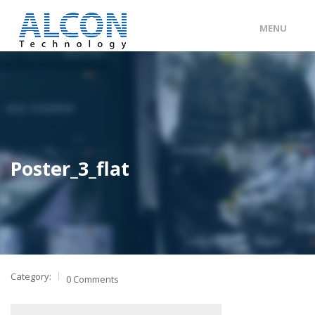
MENU
ENG
/
中文
主頁
關於 ALCON
客戶分類
Poster_3_flat
產品及服務
工程個案
聯絡我們
Category:
0 Comments