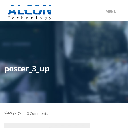
MENU
ENG
/
中文
主頁
關於 ALCON
客戶分類
poster_3_up
產品及服務
工程個案
聯絡我們
Category:
0 Comments