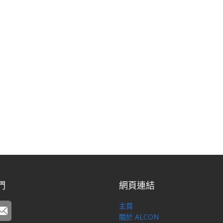
們
網頁連結
主頁
關於 ALCON