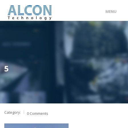
MENU
ENG
/
中文
主頁
關於 ALCON
客戶分類
5
產品及服務
工程個案
聯絡我們
Category:
0 Comments