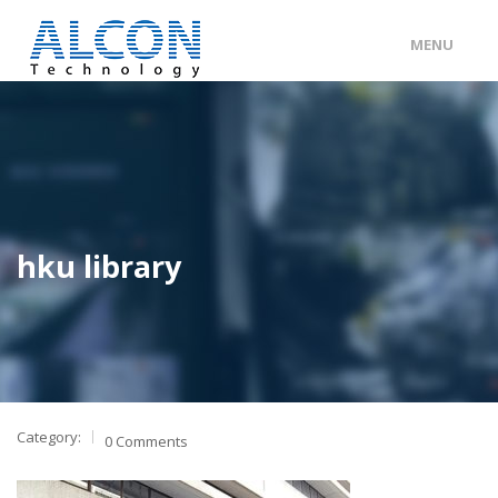
MENU
ENG
/
中文
主頁
關於 ALCON
客戶分類
hku library
產品及服務
工程個案
聯絡我們
Category:
0 Comments