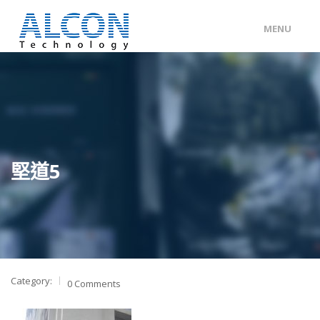
MENU
ENG
/
中文
主頁
關於 ALCON
客戶分類
堅道5
產品及服務
工程個案
聯絡我們
Category:
0 Comments