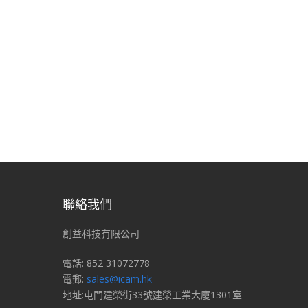
聯絡我們
創益科技有限公司
電話: 852 31072778
電郵:
sales@icam.hk
地址:屯門建榮街33號建榮工業大廈1301室